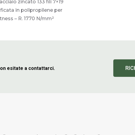
cciaio zincato 133 fili 7×19
ificata in polipropilene per
itness – R. 1770 N/mm²
RIC
non esitate a contattarci.