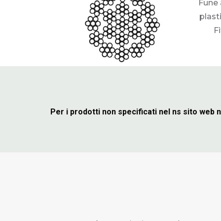
Fune a
plast
F
Per i prodotti non specificati nel ns sito web 