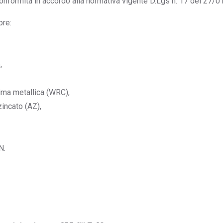
i Conformità in accordo alla normativa vigente D.Lgs n. 17 del 27
pre:
,
nima metallica (WRC),
zincato (AZ),
N.